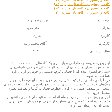
کافه و رستوران - کافه نان منیریه (۱۴)
کافه و رستوران - کافه نان منیریه (۱۵)
کافه و رستوران - کافه نان منیریه (۲)
موقعیت تهران – منیریه
متراژ ۱۰۰ متر مربع
کاربری تجاری
کارفرما آقای محمد زاده
سال بازسازی ۱۴۰۳
این پروژه مربوط به طراحی و بازسازی یک کافه‌نان به مساحت ۱۰۰
مترمربع در میدان منیریه تهران است. الهام اصلی طراحی، نانوایی‌های
سنتی فرانسوی بوده که با فضایی گرم، صمیمی و خوش‌بو از نان تازه
شناخته می‌شوند.
در طراحی داخلی از ترکیب متریال‌هایی چون چوب طبیعی، فلز، آجر و
رنگ‌های گرم استفاده شد تا حسی از اصالت و دلپذیری ایجاد شود. فرم‌های
منحنی در سقف، ضمن نرم کردن خطوط فضا، به گرما و لطافت بصری
محیط افزوده‌اند.
اجرای پروژه در مدت زمان دو ماه انجام شد و نتیجه آن فضایی دلنشین و
دعوت‌کننده است که تجربه‌ای متفاوت از صرف قهوه و نان تازه را برای
مشتریان به ارمغان می‌آورد.