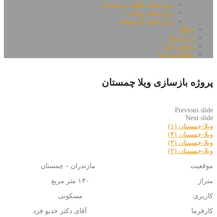
پروژه های کافه و رستوران
پروژه های ویلایی
پروژه های آرامستان
وبلاگ
درباره ما
تماس با ما
همکاری با ما
پروژه بازسازی ویلا چمستان
Previous slide
Next slide
ویلا-چمستان (۱)
ویلا-چمستان (۴)
ویلا-چمستان (۳)
ویلا-چمستان (۲)
موقعیت مازندران – چمستان
متراژ ۱۳۰ متر مربع
کاربری مسکونی
کارفرما آقای دکتر خدیو فرد