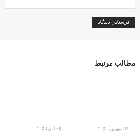
مطالب مرتبط
11 شهریور 1403
29 آبان 1403